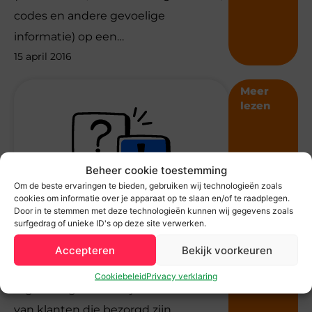
codes en andere gevoelige
informatie) op een…
15 april 2016
Meer
lezen
Beheer cookie toestemming
Om de beste ervaringen te bieden, gebruiken wij technologieën zoals
cookies om informatie over je apparaat op te slaan en/of te raadplegen.
Door in te stemmen met deze technologieën kunnen wij gegevens zoals
surfgedrag of unieke ID's op deze site verwerken.
Domeinnaam fraudeurs
actief!
Accepteren
Bekijk voorkeuren
De afgelopen dagen krijgen wij
Cookiebeleid
Privacy verklaring
regelmatig telefoontjes en e-mails
van klanten die bezorgd zijn…