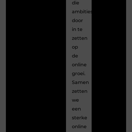
die
ambities
door
in te
zetten
op
de
online
groei.
Samen
zetten
we
een
sterke
online