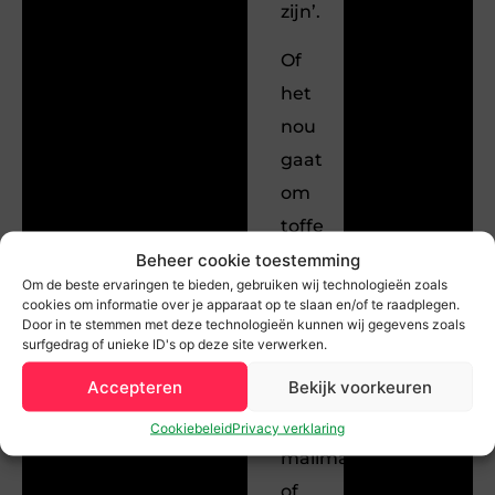
zijn’.
Of
het
nou
gaat
om
toffe
en
Beheer cookie toestemming
Om de beste ervaringen te bieden, gebruiken wij technologieën zoals
aansprekende
cookies om informatie over je apparaat op te slaan en/of te raadplegen.
teksten,
Door in te stemmen met deze technologieën kunnen wij gegevens zoals
surfgedrag of unieke ID's op deze site verwerken.
SEO,
Accepteren
Bekijk voorkeuren
SEA,
E-
Cookiebeleid
Privacy verklaring
mailmarketing
of