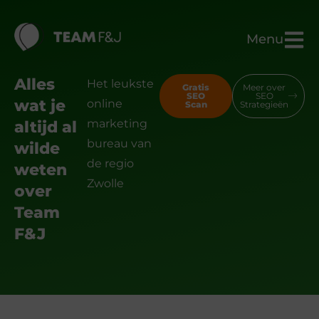
Menu
Alles
Het leukste
Gratis
Meer over
SEO
SEO
wat je
online
Scan
Strategieën
marketing
altijd al
bureau van
wilde
de regio
weten
Zwolle
over
Team
F&J