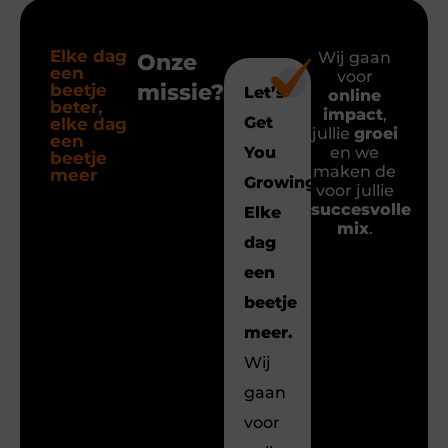
Elke dag
Wij gaan
Onze
een
voor
missie?
beetje
Let’s
online
beter,
impact
,
Get
elke dag
jullie
groei
een
You
en we
beetje
maken de
meer
Growing!
voor jullie
succesvolle
Elke
mix
.
dag
een
beetje
meer.
Wij
gaan
voor