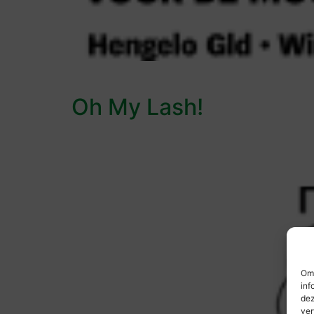
Oh My Lash!
Om 
inf
dez
ver