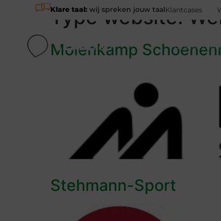
Klare taal:
wij spreken jouw taal
Type website:
We
Klantcases
Molenkamp Schoene
Online mar
Stehmann-Sport