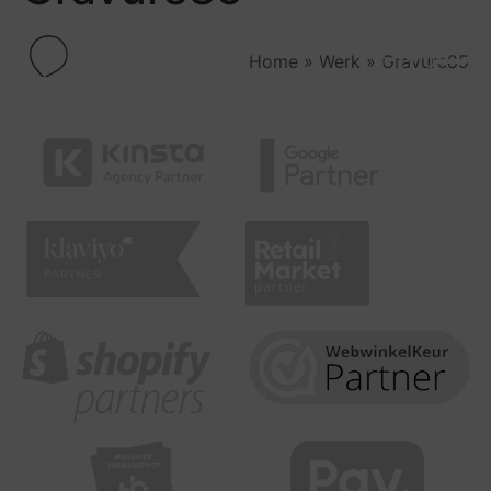
Menu
Home
»
Werk
»
Gravure85