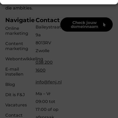
knallen. Ons Team F&J helpt bij het vervullen van
die ambities.
Navigatie
Contact
Check jouw
domeinnaam
Baileystraat
Online
marketing
9a
8013RV
Content
marketing
Zwolle
Webontwikkeling
038 200
E-mail
1600
instellen
info@fenj.nl
Blog
Ma – Vr
Dit is F&J
09:00 tot
Vacatures
17:00 of op
Contact
afspraak