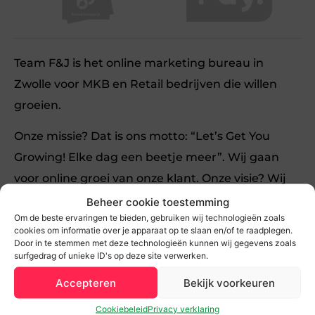
Team F&J is het online marketing bureau in
Zwolle voor MKB en Retail bedrijven die willen
groeien.
Onze missie? Dat is ons motto: “Let’s Get You
Growing! Elke dag een beetje meer”. Wij gaan
voor online groei van onze klant. Onze visie? Wij
geloven dat elke MKB of Retail ondernemer veel
Beheer cookie toestemming
Om de beste ervaringen te bieden, gebruiken wij technologieën zoals
meer uit online kan halen.
cookies om informatie over je apparaat op te slaan en/of te raadplegen.
Door in te stemmen met deze technologieën kunnen wij gegevens zoals
Onze Perfecte Klant? Bedrijven met groeiambitie.
surfgedrag of unieke ID's op deze site verwerken.
Ondernemers die aan alles voelen dat er meer uit
Accepteren
Bekijk voorkeuren
online te halen is. Én, die zin hebben om online te
Cookiebeleid
Privacy verklaring