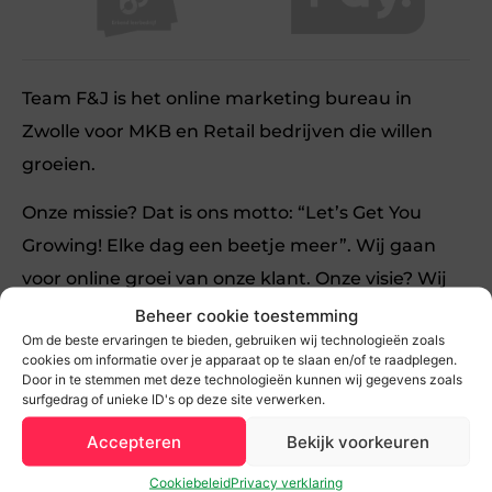
Team F&J is het online marketing bureau in
Zwolle voor MKB en Retail bedrijven die willen
groeien.
Onze missie? Dat is ons motto: “Let’s Get You
Growing! Elke dag een beetje meer”. Wij gaan
voor online groei van onze klant. Onze visie? Wij
geloven dat elke MKB of Retail ondernemer veel
Beheer cookie toestemming
Om de beste ervaringen te bieden, gebruiken wij technologieën zoals
meer uit online kan halen.
cookies om informatie over je apparaat op te slaan en/of te raadplegen.
Door in te stemmen met deze technologieën kunnen wij gegevens zoals
Onze Perfecte Klant? Bedrijven met groeiambitie.
surfgedrag of unieke ID's op deze site verwerken.
Ondernemers die aan alles voelen dat er meer uit
Accepteren
Bekijk voorkeuren
online te halen is. Én, die zin hebben om online te
Cookiebeleid
Privacy verklaring