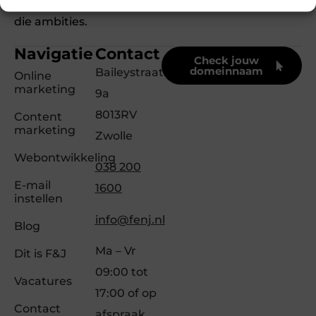
knallen. Ons Team F&J helpt bij het vervullen van
die ambities.
Navigatie
Contact
Check jouw
domeinnaam
Baileystraat
Online
marketing
9a
8013RV
Content
marketing
Zwolle
Webontwikkeling
038 200
E-mail
1600
instellen
info@fenj.nl
Blog
Ma – Vr
Dit is F&J
09:00 tot
Vacatures
17:00 of op
Contact
afspraak