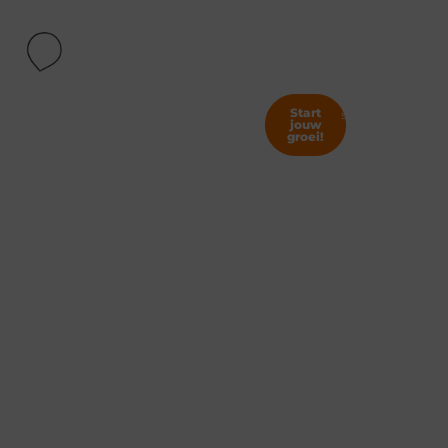
Menu
Klaar
Meer
Ontdek
Lees onze
voor
Start
bezoekers?
succesverhalen
hoe ons
jouw
groei!
Een
meer
Online
Elke dag
website
klanten?
een beetje
Marketing
beter
die
Bureau
werkt?
uit
En
Zwolle
klanten
helpt bij
die
online
terugkomen?
groei!
Dat gaan
we
samen