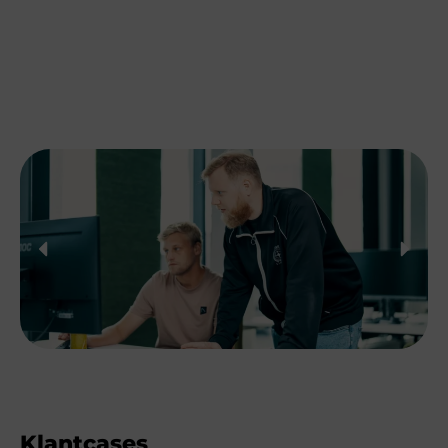
waarmaken. Start het gesprek met Joyce en
ontdek hoe we samen jullie bedrijf met gerichte
stappen online vooruit kunnen helpen.
Klantcases