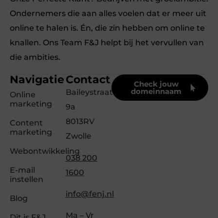
Ondernemers die aan alles voelen dat er meer uit
online te halen is. Én, die zin hebben om online te
knallen. Ons Team F&J helpt bij het vervullen van
die ambities.
Navigatie
Contact
Check jouw
domeinnaam
Baileystraat
Online
marketing
9a
8013RV
Content
marketing
Zwolle
Webontwikkeling
038 200
E-mail
1600
instellen
info@fenj.nl
Blog
Ma – Vr
Dit is F&J