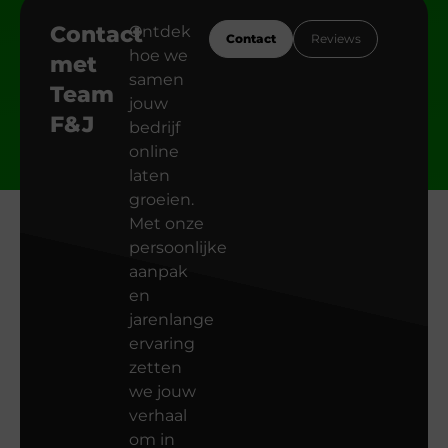
Contact
Ontdek
Contact
Reviews
hoe we
met
samen
Team
jouw
F&J
bedrijf
online
laten
groeien.
Met onze
persoonlijke
aanpak
en
jarenlange
ervaring
zetten
we jouw
verhaal
om in