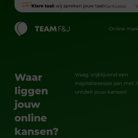
Klare taal:
wij spreken jouw taal
Klantcases
Online mar
Waar
Vraag, vrijblijvend een
inspiratiesessie aan met 
liggen
ontdek jouw kansen!
jouw
online
kansen?