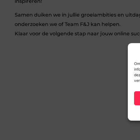
inspireren!
Samen duiken we in jullie groeiambities en uitd
onderzoeken we of Team F&J kan helpen.
Klaar voor de volgende stap naar jouw online su
Om 
inf
dez
ver