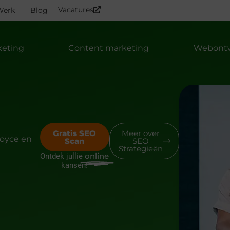
Vacatures
Werk
Blog
keting
Content marketing
Webontw
Gratis SEO
Meer over
Joyce en
Scan
SEO
Strategieën
online
Ontdek jullie
kansen!