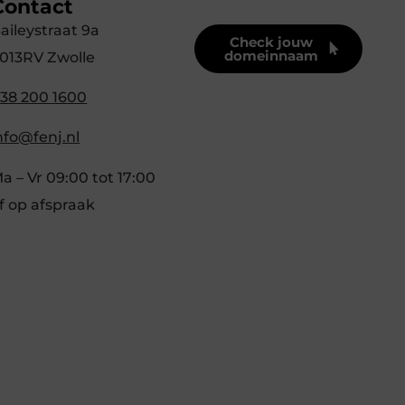
Contact
aileystraat 9a
Check jouw
domeinnaam
013RV Zwolle
38 200 1600
nfo@fenj.nl
a – Vr 09:00 tot 17:00
f op afspraak