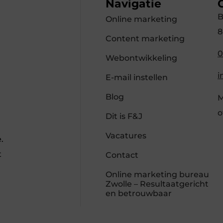
Navigatie
B
Online marketing
8
Content marketing
0
Webontwikkeling
i
E-mail instellen
Blog
M
o
Dit is F&J
Vacatures
.
t
Contact
Online marketing bureau
Zwolle – Resultaatgericht
en betrouwbaar