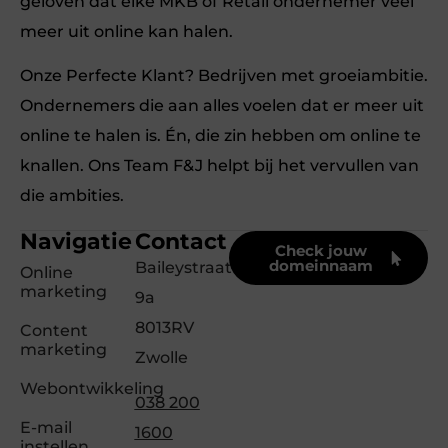
geloven dat elke MKB of Retail ondernemer veel
meer uit online kan halen.
Onze Perfecte Klant? Bedrijven met groeiambitie.
Ondernemers die aan alles voelen dat er meer uit
online te halen is. Én, die zin hebben om online te
knallen. Ons Team F&J helpt bij het vervullen van
die ambities.
Navigatie
Contact
Check jouw
domeinnaam
Baileystraat
Online
marketing
9a
8013RV
Content
marketing
Zwolle
Webontwikkeling
038 200
E-mail
1600
instellen