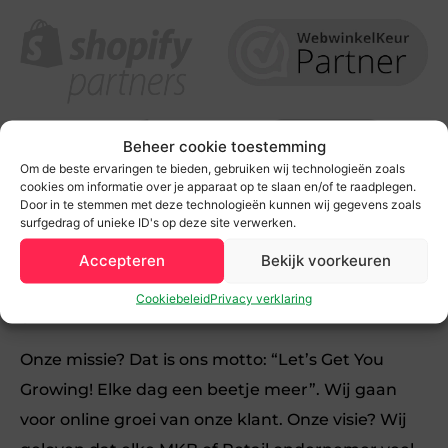
Beheer cookie toestemming
Om de beste ervaringen te bieden, gebruiken wij technologieën zoals
cookies om informatie over je apparaat op te slaan en/of te raadplegen.
Door in te stemmen met deze technologieën kunnen wij gegevens zoals
surfgedrag of unieke ID's op deze site verwerken.
Team F&J is het online marketing bureau in
Accepteren
Bekijk voorkeuren
Zwolle voor MKB en Retail bedrijven die willen
Cookiebeleid
Privacy verklaring
groeien.
Onze missie? Dat is ons motto: “Let’s Get You
Growing! Elke dag een beetje meer”. Wij gaan
voor online groei van onze klant. Onze visie? Wij