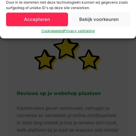
Door in te stemmen met deze technologieën kunnen wij gegevens zoals
Team F&J
2 september 2025
surfgedrag of unieke ID's op deze site verwerken.
Accepteren
Bekijk voorkeuren
SEO
Cookiebeleid
Privacy verklaring
Reviews op je webshop plaatsen
Klantreviews geven vertrouwen, verhogen je
conversie en versterken je online zichtbaarheid.
In deze blog ontdek je hoe je reviews slim inzet,
welk platform bij je past en waarom ook minder