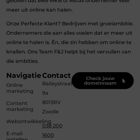
geloven dat elke MKB of Retail ondernemer veel
meer uit online kan halen.
Onze Perfecte Klant? Bedrijven met groeiambitie.
Ondernemers die aan alles voelen dat er meer uit
online te halen is. Én, die zin hebben om online te
knallen. Ons Team F&J helpt bij het vervullen van
die ambities.
Navigatie
Contact
Check jouw
domeinnaam
Baileystraat
Online
marketing
9a
8013RV
Content
marketing
Zwolle
Webontwikkeling
038 200
E-mail
1600
instellen