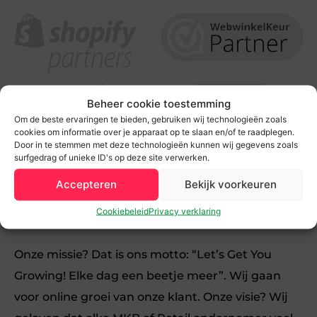
Beheer cookie toestemming
Om de beste ervaringen te bieden, gebruiken wij technologieën zoals
cookies om informatie over je apparaat op te slaan en/of te raadplegen.
Door in te stemmen met deze technologieën kunnen wij gegevens zoals
surfgedrag of unieke ID's op deze site verwerken.
Team F&J is het online marketing bureau in
Accepteren
Bekijk voorkeuren
Zwolle voor MKB en Retail bedrijven die willen
Cookiebeleid
Privacy verklaring
groeien.
Onze missie? Dat is ons motto: “Let’s Get You
Growing! Elke dag een beetje meer”. Wij gaan
voor online groei van onze klant. Onze visie? Wij