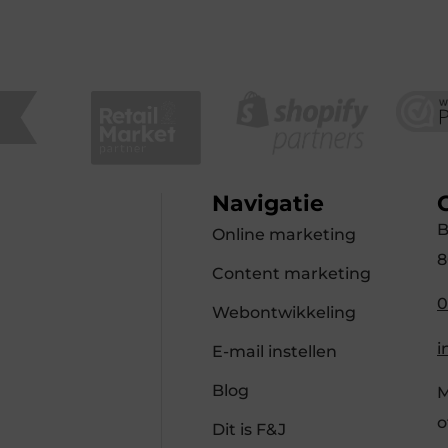
Navigatie
B
Online marketing
8
Content marketing
0
Webontwikkeling
i
E-mail instellen
Blog
M
o
Dit is F&J