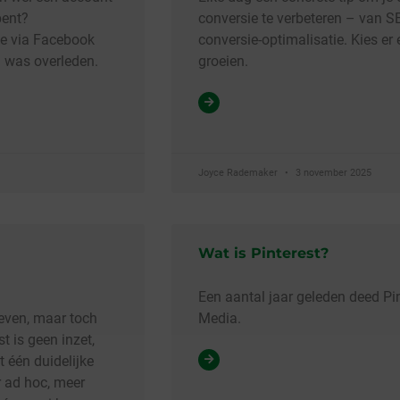
bent?
conversie te verbeteren – van S
ie via Facebook
conversie-optimalisatie. Kies er 
l was overleden.
groeien.
Joyce Rademaker
3 november 2025
Wat is Pinterest?
Een aantal jaar geleden deed Pin
ieven, maar toch
Media.
t is geen inzet,
t één duidelijke
r ad hoc, meer