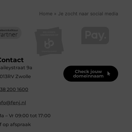
Home
»
Je zocht naar social media
Contact
aileystraat 9a
Check jouw
domeinnaam
013RV Zwolle
38 200 1600
nfo@fenj.nl
a – Vr 09:00 tot 17:00
f op afspraak