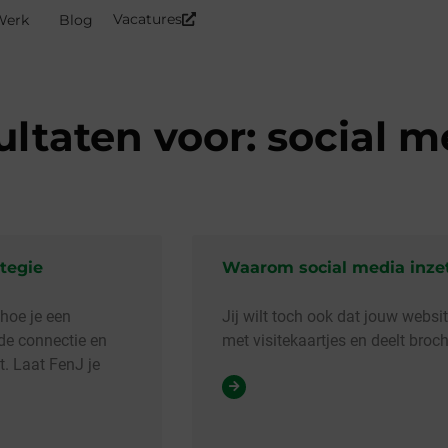
Vacatures
Werk
Blog
keting
Content marketing
Webontw
ltaten voor: social m
tegie
Waarom social media inzet
 hoe je een
Jij wilt toch ook dat jouw webs
 de connectie en
met visitekaartjes en deelt broch
t. Laat FenJ je