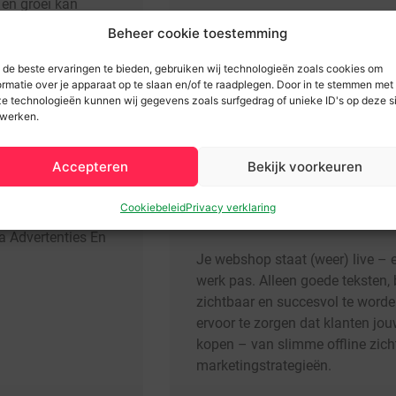
 én groei kan
Beheer cookie toestemming
de beste ervaringen te bieden, gebruiken wij technologieën zoals cookies om
ormatie over je apparaat op te slaan en/of te raadplegen. Door in te stemmen met
e technologieën kunnen wij gegevens zoals surfgedrag of unieke ID's op deze s
Team F&J
11 april 2014
werken.
Accepteren
Bekijk voorkeuren
Webshop online? Met deze 
Cookiebeleid
Privacy verklaring
groeien!
a Advertenties En
Je webshop staat (weer) live – 
werk pas. Alleen goede teksten, 
zichtbaar en succesvol te worden
ervoor te zorgen dat klanten j
kopen – van slimme offline zich
marketingstrategieën.