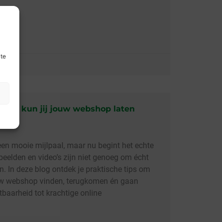
ite
tips kun jij jouw webshop laten
een mooie mijlpaal, maar nu begint het echte
beelden en video’s zijn niet genoeg om écht
. In deze blog ontdek je praktische tips om
ouw webshop vinden, terugkomen én gaan
tbaarheid tot krachtige online