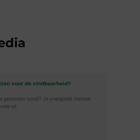
ikkeling
Dit is F&J
Contact
edia
ten voor de vindbaarheid?
ite gevonden wordt? Je overspoelt mensen
ures uit.