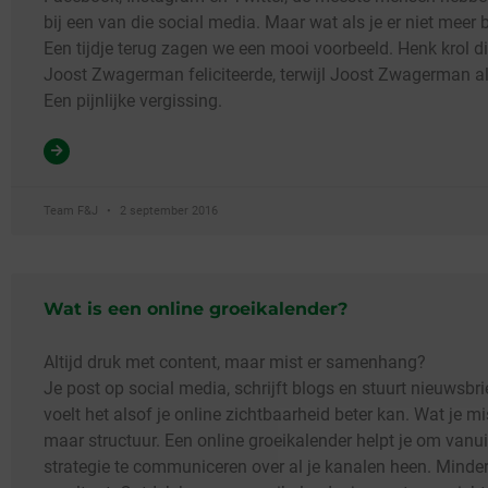
bij een van die social media. Maar wat als je er niet meer 
Een tijdje terug zagen we een mooi voorbeeld. Henk krol d
Joost Zwagerman feliciteerde, terwijl Joost Zwagerman a
Een pijnlijke vergissing.
Team F&J
2 september 2016
Wat is een online groeikalender?
Altijd druk met content, maar mist er samenhang?
Je post op social media, schrijft blogs en stuurt nieuwsbr
voelt het alsof je online zichtbaarheid beter kan. Wat je mis
maar structuur. Een online groeikalender helpt je om vanui
strategie te communiceren over al je kanalen heen. Minde