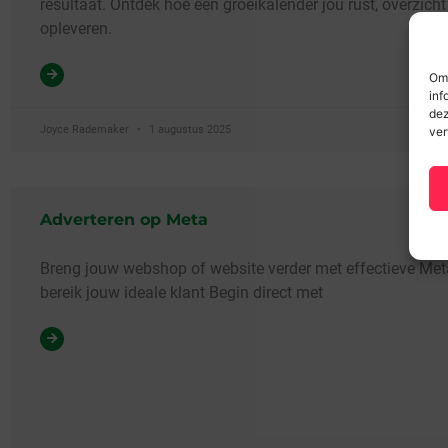
resultaat. Ontdek hoe een groeikalender jou rust, overzicht
opleveren.
Om 
inf
dez
Joyce Rademaker
1 augustus 2025
ver
Adverteren op Meta
Breng jouw webshop of website verder met effectieve Met
bereik jouw ideale klant Begin direct met